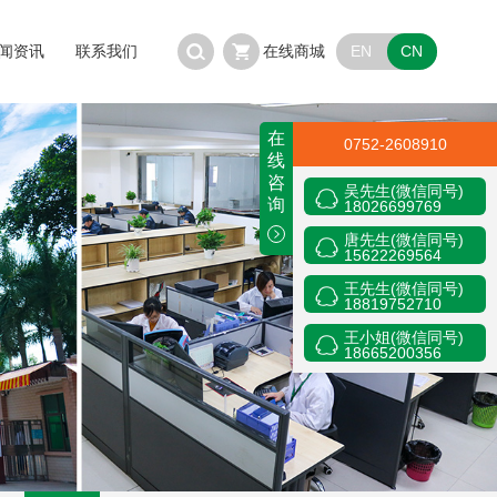
EN
CN
闻资讯
联系我们
在线商城
在
0752-2608910
线
咨
吴先生(微信同号)
询
18026699769
唐先生(微信同号)
15622269564
王先生(微信同号)
18819752710
王小姐(微信同号)
18665200356