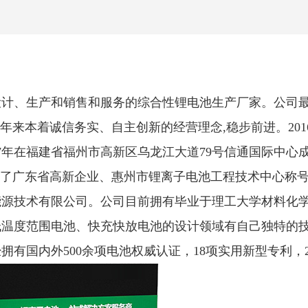
、⽣产和销售和服务的综合性锂电池⽣产⼚家。公司最早于
8认证，多年来本着诚信务实、⾃主创新的经营理念,稳步前进。2
17年在福建省福州市⾼新区乌⻰江⼤道79号信通国际中⼼
得了⼴东省⾼新
企业、惠州市锂离⼦电池⼯程技术中⼼称号
能源技术有限公司。公司⽬前拥有毕
业于理⼯⼤学材料化
低温度范围电池、快充快放电池的设计领域有⾃⼰独特
的
经拥有国内外500余项电池权威认证，18项实⽤新型专利，