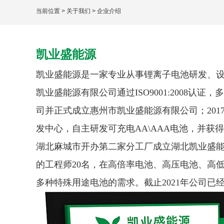
当前位置
>
关于我们
>
企业介绍
凯业盛能源
凯业盛能源是⼀家专业从事锂离⼦电池研发、设计
凯业盛能源有限公司
通过ISO9001:200
司并正式成⽴惠州市凯业盛能源有限公
司；20
发中⼼，⾃主研发可充电AA\AAA电池，并获
湖北⿇城市开办第⼆家分⼯⼚成⽴湖北凯业盛
的⼯程师20名，在⾼倍率电池、⾼压电池、⾼
多种特殊⽤途电池的需求。截⽌2021年公司已