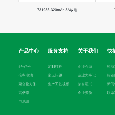
731935-320mAh 3A放电
产品中心
服务支持
关于我们
快
5号/7号
定制打样
企业介绍
招商
倍率电池
常见问题
企业大事记
招贤
聚合物方形
生产工艺视频
荣誉证书
新闻
高倍率
企业资质
联系
电池组