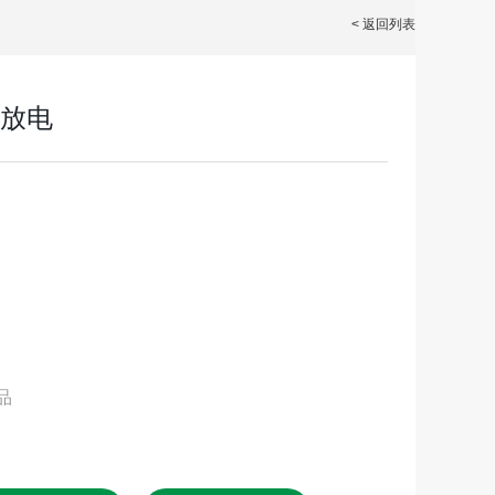
< 返回列表
3A放电
品