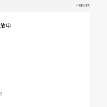
< 返回列表
3A放电
品